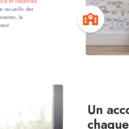
ure et industriels
.
e recueillir des
enantes, la
ment.
Un acc
chaque