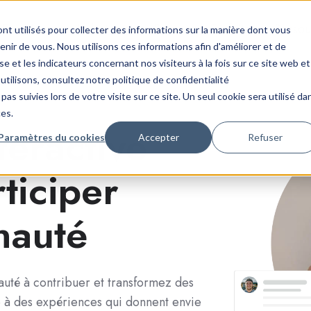
Fonctions
Industries
Démo
Forfaits
Ressou
nt utilisés pour collecter des informations sur la manière dont vous
ir de vous. Nous utilisons ces informations afin d'améliorer et de
e et les indicateurs concernant nos visiteurs à la fois sur ce site web et
utilisons, consultez notre politique de confidentialité
pas suivies lors de votre visite sur ce site. Un seul cookie sera utilisé da
ces.
teractive
Paramètres du cookies
Accepter
Refuser
ticiper
nauté
auté à contribuer et transformez des
ce à des expériences qui donnent envie