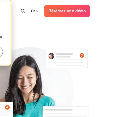
rces
Réservez une démo
FR
ns