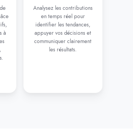
 de
Analysez les contributions
râce
en temps réel pour
ifs,
identifier les tendances,
s à
appuyer vos décisions et
es
communiquer clairement
,
les résultats.
s.