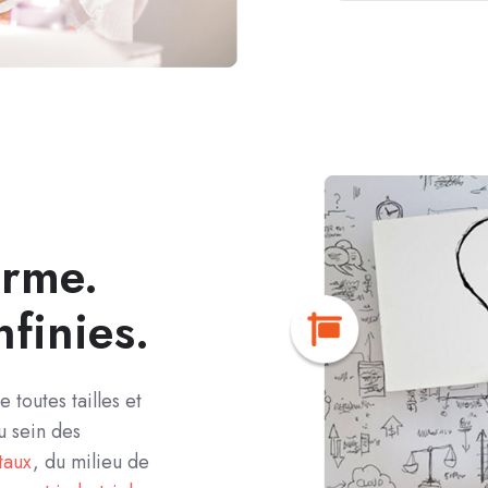
orme.
nfinies.
toutes tailles et
u sein des
taux
, du milieu de